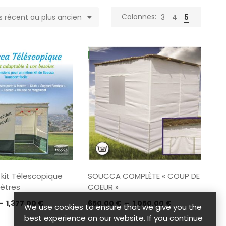
Colonnes:
us récent au plus ancien
3
4
5
kit Télescopique
SOUCCA COMPLÈTE « COUP DE
Mètres
COEUR »
Plage
Plage
–
1,377.00
€
650.00
€
–
1,050.00
€
We use cookies to ensure that we give you the
de
de
best experience on our website. If you continue
prix :
prix :