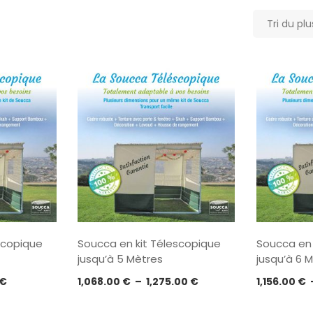
Tri du pl
scopique
Soucca en kit Télescopique
Soucca en 
jusqu’à 5 Mètres
jusqu’à 6 
Plage
Plage
€
1,068.00
€
–
1,275.00
€
1,156.00
€
de
de
prix :
prix :