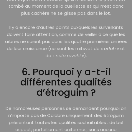
tombé au moment de la cueillette et qui n’est donc
plus cachère ne se glisse pas dans le lot.
Il y a encore d’autres points auxquels les surveillants
doivent faire attention, comme de veiller à ce que les
arbres ne soient pas dans les quatre premières années
de leur croissance (ce sont les mitsvot de «
orlah
» et
de «
neta revahi
»).
6. Pourquoi y a-t-il
différentes qualités
d’étroguim ?
De nombreuses personnes se demandent pourquoi on
n’importe pas de Calabre uniquement des étroguim
présentant toutes les qualités souhaitables : de bel
aspect, parfaitement uniformes, sans aucune