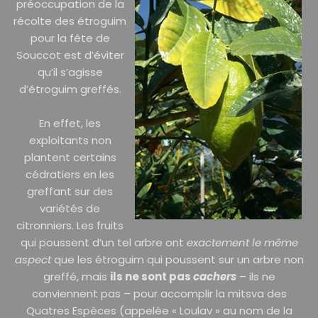
préoccupation de la
récolte des étroguim
pour la fête de
Souccot est d’éviter
qu’il s’agisse
d’étroguim greffés.
En effet, les
exploitants non
plantent certains
cédratiers en les
greffant sur des
variétés de
citronniers. Les fruits
qui poussent d’un tel arbre ont
exactement le même
aspect
que les étroguim qui poussent sur un arbre non
greffé, mais
ils ne sont pas
cachers
– ils ne
conviennent pas – pour accomplir la mitsva des
Quatres Espèces (appelée « Loulav » au nom de la