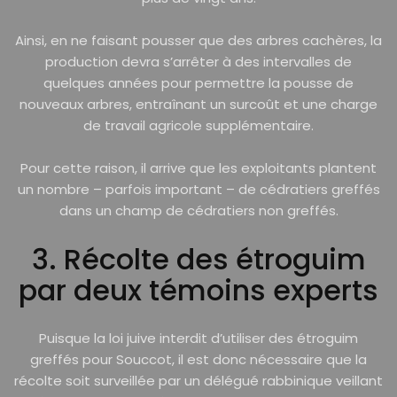
Ainsi, en ne faisant pousser que des arbres cachères, la
production devra s’arrêter à des intervalles de
quelques années pour permettre la pousse de
nouveaux arbres, entraînant un surcoût et une charge
de travail agricole supplémentaire.
Pour cette raison, il arrive que les exploitants plantent
un nombre – parfois important – de cédratiers greffés
dans un champ de cédratiers non greffés.
3. Récolte des étroguim
par deux témoins experts
Puisque la loi juive interdit d’utiliser des étroguim
greffés pour Souccot, il est donc nécessaire que la
récolte soit surveillée par un délégué rabbinique veillant