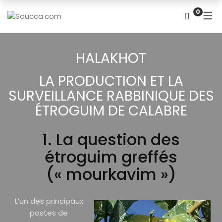
HALAKHOT
FR
0
HALAKHOT DE LA SOUCCA
FR
HALAKHOT DES 4 ESPÈCES
IW
HALAKHOT
LA PRODUCTION ET LA
SURVEILLANCE RABBINIQUE DES
ÉTROGUIM DE CALABRE
1. La question des
étroguim greffés
(« mourkavim »)
L’un des principaux
postes de