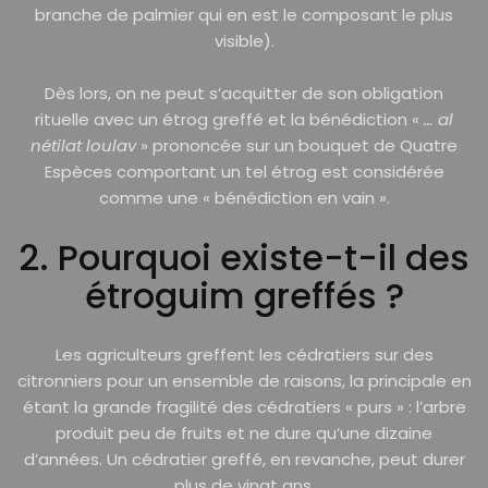
branche de palmier qui en est le composant le plus
visible).
Dès lors, on ne peut s’acquitter de son obligation
rituelle avec un étrog greffé et la bénédiction «
… al
nétilat loulav
» prononcée sur un bouquet de Quatre
Espèces comportant un tel étrog est considérée
comme une « bénédiction en vain ».
2. Pourquoi existe-t-il des
étroguim greffés ?
Les agriculteurs greffent les cédratiers sur des
citronniers pour un ensemble de raisons, la principale en
étant la grande fragilité des cédratiers « purs » : l’arbre
produit peu de fruits et ne dure qu’une dizaine
d’années. Un cédratier greffé, en revanche, peut durer
plus de vingt ans.