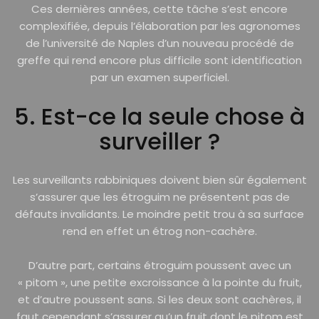
Ces dernières années, cette tâche s’est encore
complexifiée, depuis l’élaboration par les agronomes
de l’université de Naples d’un nouveau procédé de
greffe qui rend encore plus difficile sont identification
par un examen superficiel.
5. Est-ce la seule chose à
surveiller ?
Les surveillants rabbiniques doivent bien sûr également
s’assurer que les étroguim ne présentent pas de
défauts invalidants. Le moindre petit trou à sa surface
rend en effet un étrog non-cachère.
D’autre part, certains étroguim poussent avec un
« pitom », une petite excroissance à la pointe du fruit,
et d’autre poussent sans. Si les deux sont cachères, il
faut cependant s’assurer qu’un fruit dont le pitom est