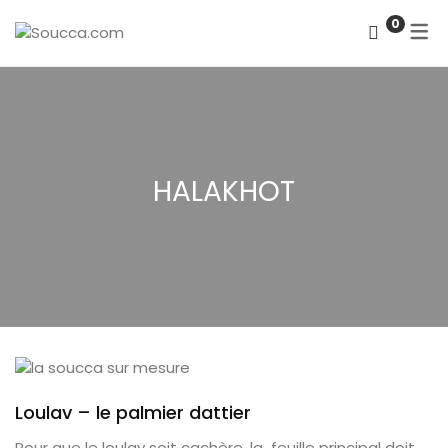
HALAKHOT DE LA SOUCCA
FR
0
HALAKHOT DES 4 ESPÈCES
IW
HALAKHOT
Loulav – le palmier dattier
Pour que le loulav soit cachère, la feuille principal doit